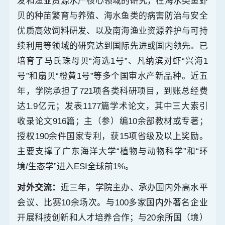
发和渔业资源水产核心领域的研究，在海水类鱼虾
贝的种苗繁育与养殖、海水鱼类的病害防治与安全
优质高效饲料研发、以及南海渔业资源养护与可持
续利用等领域的研究达到国际先进或国内领先。已
培育了马氏珠母贝“海选1号”、凡纳滨对虾“兴海1
号”和扇贝“橙黄1号”等多个国审水产新品种。近五
年，学院承担了721项各类科研项目，到账总经费
达1.9亿元；发表1177篇学术论文，其中三大索引
收录论文916篇；主（参）编10余部教材或专著；
授权190余件国家专利，获15项省级及以上奖励。
主要支撑了广东海洋大学“植物与动物科学”和“环
境/生态学”进入ESI全球前1%。
对外交流：
近三年，学院主办、承办国内外高水平
会议、比赛10余场次。与100多家国内外著名企业
开展科技创新和人才培养合作；与20余所国（境）