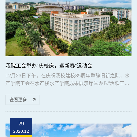
我院工会举办“庆校庆，迎新春”运动会
12月23日下午，在庆祝我校建校85周年暨辞旧新之际，水
产学院工会在水产楼水产学院成果展示厅举办以“活跃工作
气氛，增进教职员工感情”为主题的水产学院2020年“庆校
庆迎新春”运动会。比赛项目包括象棋、五子棋等。运动会
查看更多
得到教工热烈欢迎，踊跃参赛。比赛中，选手们本着“切磋
棋艺，以棋牌会友”的原则，秉持“友谊第一，比赛第二”精
神，体现出较高素质，表现出了良好的竞技状态。棋牌上
29
刀光剑影，血雨腥风，常常“一步差错...
2020.12