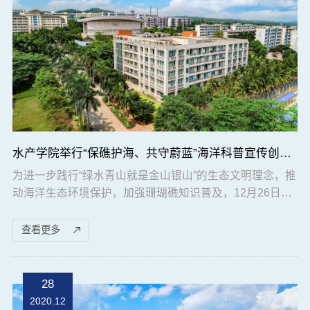
水产学院举行“保礁护海、共守蔚蓝”海洋科普宣传创意大赛
为进一步践行“绿水青山就是金山银山”的生态文明理念，推
动海洋生态环境保护，加强珊瑚礁知识普及，12月26日，
由广东徐闻珊瑚礁国家级自然保护区管理局和广东海洋大
学团委主办，广东海洋大学水产学院团委承办的“保礁护
查看更多
海，共守蔚蓝”海洋科普宣传创意大赛在主楼多功能厅举
行，水产学院党委书记梁朝辉、广东徐闻珊瑚礁自然保护
区管理局书记陈春生出席大赛。 大赛以“关爱美丽珊
28
瑚，保护海洋环境”为主题，参赛团队应用现...
2020.12