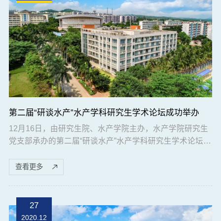
第二届“研谈水产”水产学科研究生学术论坛成功举办
12月16日，由研究生院、水产学院主办，水产学院研究生
党支部承办的第二届“研谈水产”水产学科研究生学术论坛在
水产楼109学术报告厅成功举办。水产学院副院长杨奇慧教
授、水生动物医学系副主任蔡佳副教授、熊文博士、赵力
查看更多
强博士及全院研究生参加了论坛，论坛由杨奇慧教授主
持。开幕式上，与会嘉宾为获得论坛优秀论文奖和优秀墙
报奖的研究生颁发了证书，随后进行了专题报告。蔡佳博
27
士做了题为 “Cell death and virus infection...
2020.12