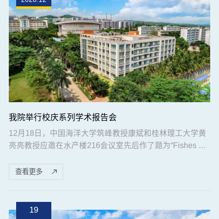
我院举行校庆系列学术报告会
12月18日，中国海洋大学筑峰教授康斌和桂林理工大学黄
亮亮教授应邀在水产楼216会议室先后作了题为“Fishes on
March for Survival”和“广西红树林湿地鱼类多样性及其与环
境因子的关系”的学术报告。学院部分教师、研究生及本科
查看更多
生共30余人参加了此次报告交流会，会议由海渔系何雄波
博士主持。康斌教授的报告主要是围绕鱼类适应性进化展
开，涉及知识面广，学科融合突出，报告内容包括国际前
19
沿学术研究以及目前国内鱼类研究的最新...