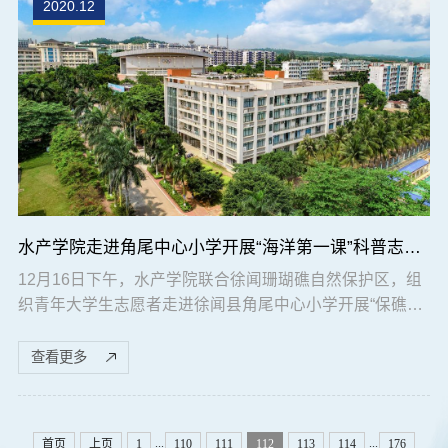
2020.12
水产学院走进角尾中心小学开展“海洋第一课”科普志愿活动
12月16日下午，水产学院联合徐闻珊瑚礁自然保护区，组
织青年大学生志愿者走进徐闻县角尾中心小学开展“保礁护
海、共守蔚蓝”海洋第一课科普志愿活动。志愿者们利用丰
富多彩的图片、妙趣横生的语言深入浅出的向小学生们讲
查看更多
述了珊瑚的前世今生与保护利用，紧张刺激的有奖互动和
大手拉小手游戏环节把科普活动推向了高潮。通过科普志
愿活动，将海洋环保的种子植根在小学生的心中，让小学
...
...
首页
上页
1
110
111
112
113
114
176