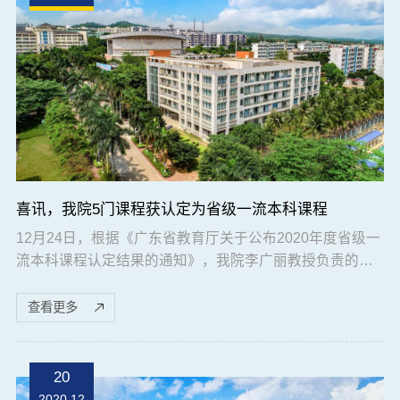
喜讯，我院5门课程获认定为省级一流本科课程
12月24日，根据《广东省教育厅关于公布2020年度省级一
流本科课程认定结果的通知》，我院李广丽教授负责的
《水产动物生理学》和刘丽教授负责的《发育生物学》2门
课程获认定为省级线上线下混合式一流本科课程。由杨奇
查看更多
慧教授负责的《饲料学》、陈刚教授负责的《鱼类增养殖
学》和黄翔鹄教授负责的《水生生物学》3门课程获认定为
省级线下一流本科课程。近年来，我院深入贯彻落实《教
20
育部关于一流本科课程建设的实施意见》，按照学校...
2020.12